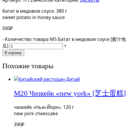
Артикул:
7f133e4d9c6e
Категория:
Десерты
батат в медовом соусе. 380 г
sweet potato in honey sauce
500
₽
-
Количество товара М5 Батат в медовом соусе [蜜汁地
瓜]
+
В корзину
Похожие товары
М20 Чизкейк «new york» [芝士蛋糕]
чизкейк «Нью-Йорк». 120 г
new york cheescake
390
₽