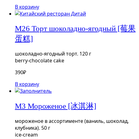
В корзину
М26 Торт шоколадно-ягодный [莓果
蛋糕]
шоколадно-ягодный торт. 120 г
berry-chocolate cake
390
₽
В корзину
М3 Мороженое [冰淇淋]
мороженое в ассортименте (ваниль, шоколад,
клубника). 50 г
ice-cream