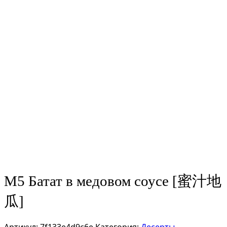
М5 Батат в медовом соусе [蜜汁地
瓜]