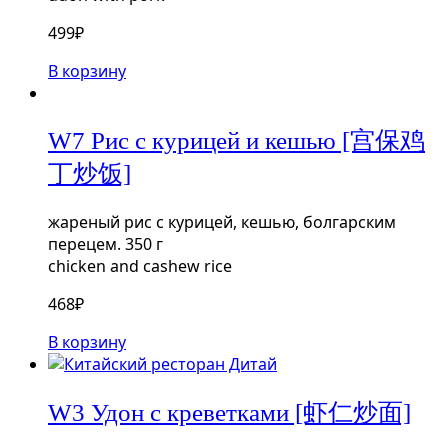
499
₽
В корзину
W7 Рис c курицей и кешью [宫保鸡
丁炒饭]
жареный рис с курицей, кешью, болгарским
перецем. 350 г
chicken and cashew rice
468
₽
В корзину
W3 Удон с креветками [虾仁炒面]