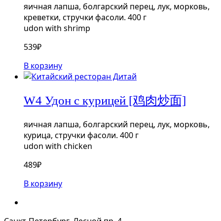
яичная лапша, болгарский перец, лук, морковь,
креветки, стручки фасоли. 400 г
udon with shrimp
539
₽
В корзину
W4 Удон с курицей [鸡肉炒面]
яичная лапша, болгарский перец, лук, морковь,
курица, стручки фасоли. 400 г
udon with chicken
489
₽
В корзину
Санкт-Петербург, Лесной пр. 4