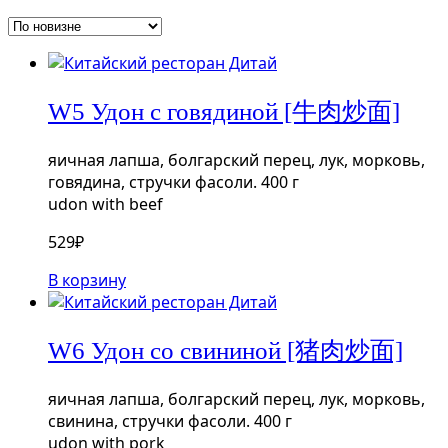
W5 Удон с говядиной [牛肉炒面]
яичная лапша, болгарский перец, лук, морковь,
говядина, стручки фасоли. 400 г
udon with beef
529
₽
В корзину
W6 Удон со свининой [猪肉炒面]
яичная лапша, болгарский перец, лук, морковь,
свинина, стручки фасоли. 400 г
udon with pork