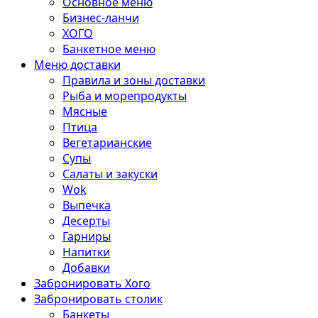
Основное меню
Бизнес-ланчи
ХОГО
Банкетное меню
Меню доставки
Правила и зоны доставки
Рыба и морепродукты
Мясные
Птица
Вегетарианские
Супы
Салаты и закуски
Wok
Выпечка
Десерты
Гарниры
Напитки
Добавки
Забронировать Хого
Забронировать столик
Банкеты