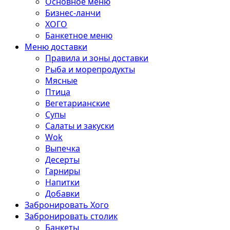
Основное меню
Бизнес-ланчи
ХОГО
Банкетное меню
Меню доставки
Правила и зоны доставки
Рыба и морепродукты
Мясные
Птица
Вегетарианские
Супы
Салаты и закуски
Wok
Выпечка
Десерты
Гарниры
Напитки
Добавки
Забронировать Хого
Забронировать столик
Банкеты