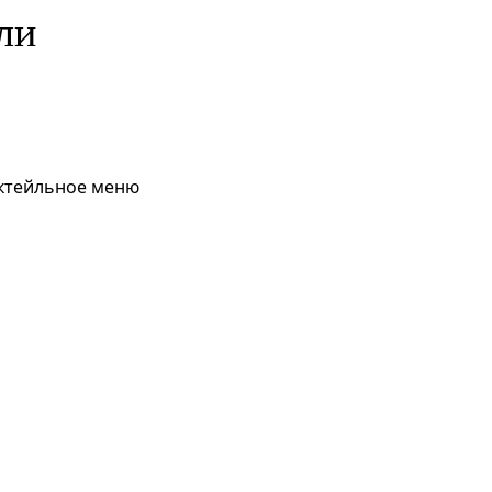
ли
октейльное меню